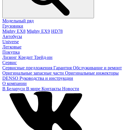
Модельный ряд
Грузовики
Mighty EX8
Mighty EX9
HD78
Автобусы
Universe
Легковые
Покупка
Лизинг
Кредит
Трейд-ин
Сервис
Сервисные предложения
Гарантия
Обслуживание и ремонт
Оригинальные запасные части
Оригинальные инжекторы
DENSO
Руководства и инструкции
О компании
В Беларуси
В мире
Контакты
Новости