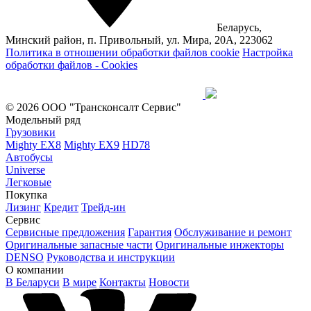
Беларусь,
Минский район, п. Привольный, ул. Мира, 20А, 223062
Политика в отношении обработки файлов cookie
Настройка
обработки файлов - Cookies
© 2026 ООО "Трансконсалт Сервис"
Модельный ряд
Грузовики
Mighty EX8
Mighty EX9
HD78
Автобусы
Universe
Легковые
Покупка
Лизинг
Кредит
Трейд-ин
Сервис
Сервисные предложения
Гарантия
Обслуживание и ремонт
Оригинальные запасные части
Оригинальные инжекторы
DENSO
Руководства и инструкции
О компании
В Беларуси
В мире
Контакты
Новости